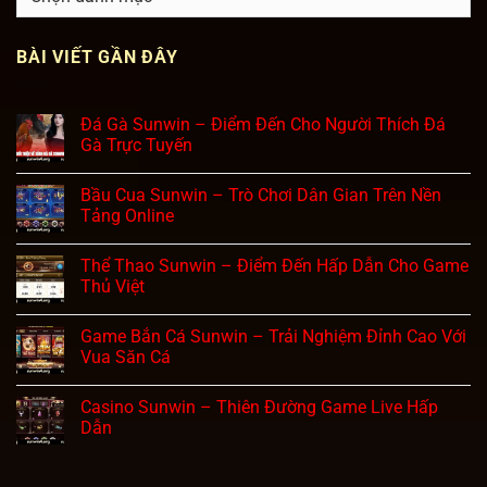
mục
BÀI VIẾT GẦN ĐÂY
Đá Gà Sunwin – Điểm Đến Cho Người Thích Đá
Gà Trực Tuyến
Không
có
Bầu Cua Sunwin – Trò Chơi Dân Gian Trên Nền
bình
luận
Tảng Online
ở
Đá
Không
Gà
có
Thể Thao Sunwin – Điểm Đến Hấp Dẫn Cho Game
Sunwin
bình
–
luận
Thủ Việt
Điểm
ở
Đến
Bầu
Không
Cho
Cua
có
Game Bắn Cá Sunwin – Trải Nghiệm Đỉnh Cao Với
Người
Sunwin
bình
Thích
–
luận
Vua Săn Cá
Đá
Trò
ở
Gà
Chơi
Thể
Không
Trực
Dân
Thao
có
Casino Sunwin – Thiên Đường Game Live Hấp
Tuyến
Gian
Sunwin
bình
Trên
–
luận
Dẫn
Nền
Điểm
ở
Tảng
Đến
Game
Không
Online
Hấp
Bắn
có
Dẫn
Cá
bình