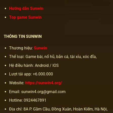
Hướng dẫn Sunwin
Top game Sunwin
THÔNG TIN SUNWIN
Thương hiệu:
Sunwin
Thể loại: Game bài, nổ hũ, bắn cá, tài xỉu, xóc đĩa,
Hệ điều hành: Android / IOS
Lượt tải app: +6.000.000
Website:
https://sunwin4.org/
Email:
sunwin4.org@gmail.com
Hotline:
0924467891
Địa chỉ:
8A P. Gầm Cầu, Đồng Xuân, Hoàn Kiếm, Hà Nội,