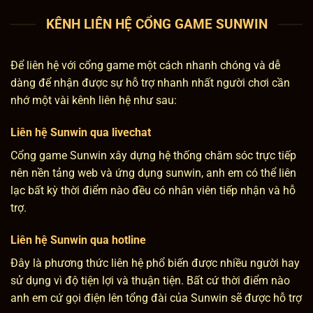
giá trị giải thưởng đã chi trả cho người chơi lên đến hơn
5,000 tỷ đồng trong 4 năm qua, với tỷ lệ hoàn trả (RTP)
KÊNH LIÊN HỆ CỔNG GAME SUNWIN
trung bình duy trì ổn định ở mức 96-98%.
Để liên hệ với cổng game một cách nhanh chóng và dễ
Chương trình đại lý của Sunwin đã tạo ra hơn 50,000 đại lý
dàng để nhận được sự hỗ trợ nhanh nhất người chơi cần
hoạt động tích cực với tổng hoa hồng chi trả hàng tháng
nhớ một vài kênh liên hệ như sau:
lên đến 10 tỷ đồng. Đội ngũ hỗ trợ khách hàng đạt chứng
nhận ISO 9001 về chất lượng dịch vụ, với thời gian phản
Liên hệ Sunwin qua livechat
hồi trung bình dưới 2 phút qua live chat và khả năng giải
quyết 95% vấn đề ngay trong lần tương tác đầu tiên.
Cổng game Sunwin xây dựng hệ thống chăm sóc trực tiếp
nên nền tảng web và ứng dụng sunwin, anh em có thể liên
lạc bất kỳ thời điểm nào đều có nhân viên tiếp nhận và hỗ
trợ.
Liên hệ Sunwin qua hotline
Đây là phương thức liên hệ phổ biến được nhiều người hay
sử dụng vì độ tiện lợi và thuận tiện. Bất cứ thời điểm nào
anh em cứ gọi điện lên tổng đài của Sunwin sẽ được hỗ trợ