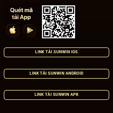
chất lượng dịch vụ. Năm đầu tiên, cổng game thu hút được
100,000 thành viên đăng ký chỉ trong vòng 6 tháng đầu
hoạt động. Đến năm 2022, con số này tăng vượt bậc lên
500,000 người chơi hoạt động thường xuyên nhờ việc mở
rộng kho game và cải thiện tốc độ giao dịch. Năm 2024
đánh dấu cột mốc quan trọng khi Sunwin chính thức vượt
mốc 1 triệu thành viên và được vinh danh “Cổng game bài
uy tín nhất châu Á” tại giải thưởng Asia Gaming Awards.
LINK TẢI SUNWIN IOS
Hiện tại năm 2026, nền tảng phục vụ hơn 2 triệu người chơi
trên khắp Việt Nam, Thái Lan, Philippines và các quốc gia
Đông Nam Á khác.
LINK TẢI SUNWIN ANDROID
Thành tựu nổi bật
Sunwin tự hào là một trong số ít cổng game Việt Nam sở
hữu đồng thời ba chứng nhận quốc tế uy tín nhất ngành:
LINK TẢI SUNWIN APK
eCOGRA cho tính công bằng trò chơi, Isle of Man cho giấy
phép kinh doanh và GEOTRUST cho bảo mật dữ liệu. Tổng