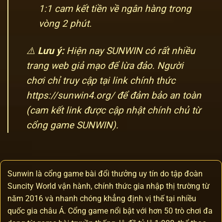
1:1 cam kết tiền về ngân hàng trong
vòng 2 phút.
⚠️
Lưu ý:
Hiện nay SUNWIN có rất nhiều
trang web giả mạo để lừa đảo. Người
chơi chỉ truy cập tại link chính thức
https://sunwin4.org/ để đảm bảo an toàn
(cam kết link được cập nhật chính chủ từ
cổng game SUNWIN).
Sunwin là cổng game bài đổi thưởng uy tín do tập đoàn
Suncity World vận hành, chính thức gia nhập thị trường từ
năm 2016 và nhanh chóng khẳng định vị thế tại nhiều
quốc gia châu Á. Cổng game nổi bật với hơn 50 trò chơi đa