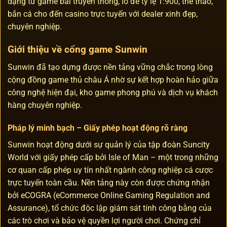
dạng từ game bài truyền thống, lô đề tỷ lệ 1:900, thể thao,
bắn cá cho đến casino trực tuyến với dealer xinh đẹp,
chuyên nghiệp.
Giới thiệu về cổng game Sunwin
Sunwin đã tạo dựng được nền tảng vững chắc trong lòng
cộng đồng game thủ châu Á nhờ sự kết hợp hoàn hảo giữa
công nghệ hiện đại, kho game phong phú và dịch vụ khách
hàng chuyên nghiệp.
Pháp lý minh bạch – Giấy phép hoạt động rõ ràng
Sunwin hoạt động dưới sự quản lý của tập đoàn Suncity
World với giấy phép cấp bởi Isle of Man – một trong những
cơ quan cấp phép uy tín nhất ngành công nghiệp cá cược
trực tuyến toàn cầu. Nền tảng này còn được chứng nhận
bởi eCOGRA (eCommerce Online Gaming Regulation and
Assurance), tổ chức độc lập giám sát tính công bằng của
các trò chơi và bảo vệ quyền lợi người chơi. Chứng chỉ